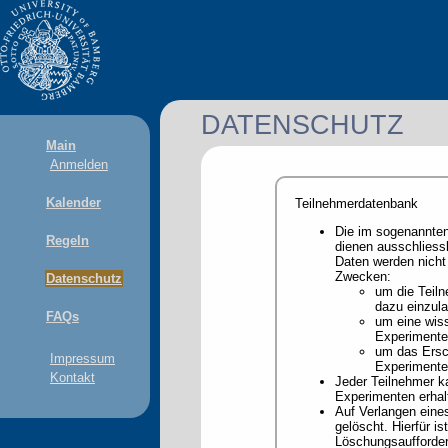
DATENSCHUTZ
Main
Anmelden
Kalender
Teilnehmerdatenbank
Die im sogenannte
Regeln
dienen ausschliess
Daten werden nicht
Zwecken:
Datenschutz
um die Teiln
dazu einzul
FAQs
um eine wiss
Experimente
um das Ersc
Impressum
Experimente
Kontakt
Jeder Teilnehmer k
Experimenten erhalt
Auf Verlangen eine
gelöscht. Hierfür is
Löschungsaufforder