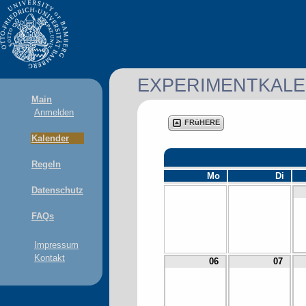
EXPERIMENTKAL
Main
Anmelden
FRüHERE
Kalender
Regeln
Mo
Di
Datenschutz
FAQs
Impressum
Kontakt
06
07