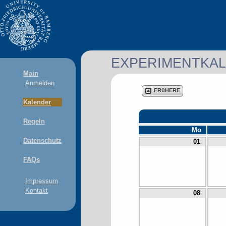
EXPERIMENTKA
Main
Anmelden
FRüHERE
Kalender
Regeln
Mo
Datenschutz
01
FAQs
Impressum
Kontakt
08