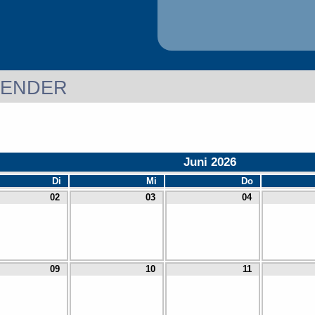
LENDER
Juni 2026
Di
Mi
Do
02
03
04
09
10
11